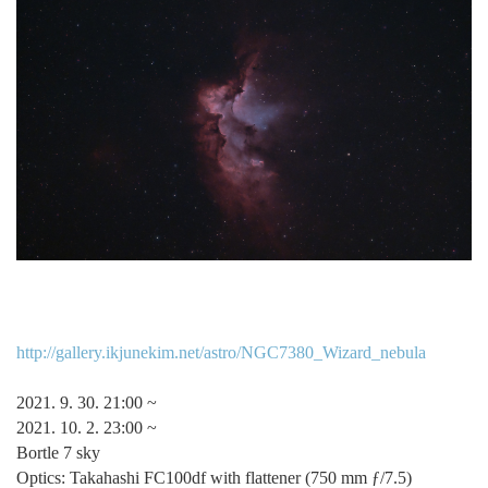
http://gallery.ikjunekim.net/astro/NGC7380_Wizard_nebula
2021. 9. 30. 21:00 ~
2021. 10. 2. 23:00 ~
Bortle 7 sky
Optics: Takahashi FC100df with flattener (750 mm ƒ/7.5)