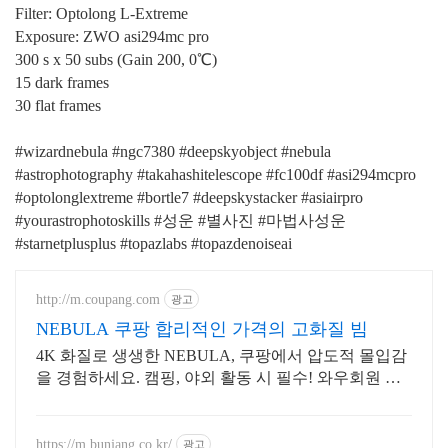
Filter: Optolong L-Extreme
Exposure: ZWO asi294mc pro
300 s x 50 subs (Gain 200, 0℃)
15 dark frames
30 flat frames
#wizardnebula #ngc7380 #deepskyobject #nebula
#astrophotography #takahashitelescope #fc100df #asi294mcpro
#optolonglextreme #bortle7 #deepskystacker #asiairpro
#yourastrophotoskills #성운 #별사진 #마법사성운
#starnetplusplus #topazlabs #topazdenoiseai
http://m.coupang.com
광고
NEBULA 쿠팡 합리적인 가격의 고화질 빔
4K 화질로 생생한 NEBULA, 쿠팡에서 압도적 몰입감
을 경험하세요. 캠핑, 야외 활동 시 필수! 와우회원 무
제한 무료배송으로 편리하게.
https://m.bunjang.co.kr/
광고